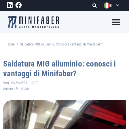
Salta al contenuto principale
IT
Megame
Home
Saldatura MIG Alluminio: Conosci I Vantaggi di Minifaber?
Briciole di pane
Saldatura MIG alluminio: conosci i
vantaggi di Minifaber?
Ven, 10/29/2021 - 12:00
Autore :
Minifaber