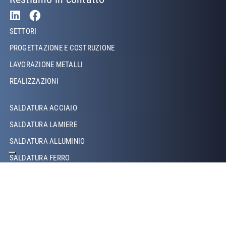
Footer Left
SETTORI
PROGETTAZIONE E COSTRUZIONE
LAVORAZIONE METALLI
REALIZZAZIONI
Footer Left Middle
SALDATURA ACCIAIO
SALDATURA LAMIERE
SALDATURA ALLUMINIO
SALDATURA FERRO
SALDATURA RAME
SALDATURA LASER
SALDATURA TIG
SALDATURA MIG/MAG