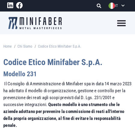
Salta al contenuto principale
IT
Megame
Home
Chi Siamo
Codice Etico Minifaber S.p.A.
Briciole di pane
Codice Etico Minifaber S.p.A.
Modello 231
Il Consiglio di Amministrazione di Minifaber spa in data 14 marzo 2023
ha adottato il modello di organizzazione, gestione e controllo per la
prevenzione dei reati agli scopi previsti dal D. Lgs. 231/2001 e
successive integrazioni.
Questo modello è uno strumento che le
aziende adottano per prevenire la commissione di reati all'interno
della propria organizzazione, al fine di evitare la responsabilità
penale.