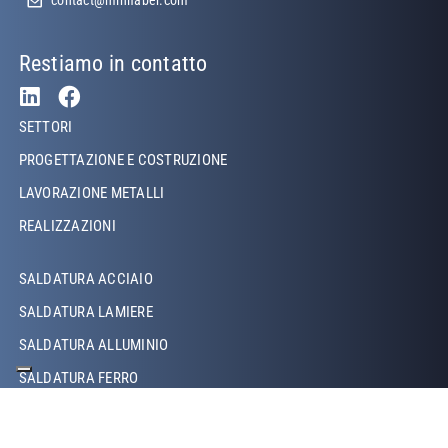
contact@minifaber.com
Restiamo in contatto
Footer Left
SETTORI
PROGETTAZIONE E COSTRUZIONE
LAVORAZIONE METALLI
REALIZZAZIONI
Footer Left Middle
SALDATURA ACCIAIO
SALDATURA LAMIERE
SALDATURA ALLUMINIO
SALDATURA FERRO
SALDATURA RAME
SALDATURA LASER