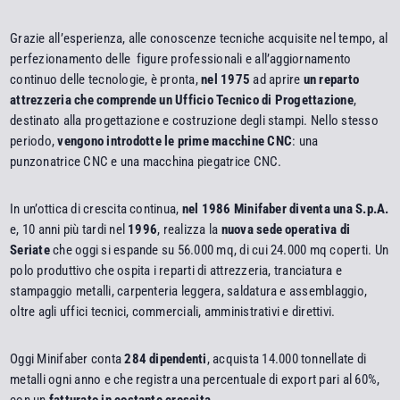
Grazie all’esperienza, alle conoscenze tecniche acquisite nel tempo, al
perfezionamento delle figure professionali e all’aggiornamento
continuo delle tecnologie, è pronta,
nel 1975
ad aprire
un reparto
attrezzeria che comprende un Ufficio Tecnico di Progettazione
,
destinato alla progettazione e costruzione degli stampi. Nello stesso
periodo,
vengono introdotte le prime macchine CNC
: una
punzonatrice CNC e una macchina piegatrice CNC.
In un’ottica di crescita continua,
nel 1986 Minifaber diventa una S.p.A.
e, 10 anni più tardi nel
1996
, realizza la
nuova sede operativa di
Seriate
che oggi si espande su 56.000 mq, di cui 24.000 mq coperti. Un
polo produttivo che ospita i reparti di attrezzeria, tranciatura e
stampaggio metalli, carpenteria leggera, saldatura e assemblaggio,
oltre agli uffici tecnici, commerciali, amministrativi e direttivi.
Oggi Minifaber conta
284 dipendenti
, acquista 14.000 tonnellate di
metalli ogni anno e che registra una percentuale di export pari al 60%,
con un
fatturato in costante crescita
.