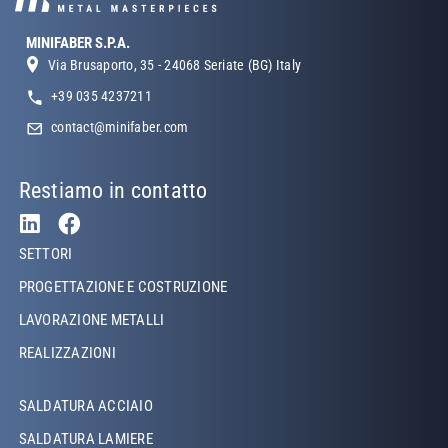
MINIFABER S.P.A.
Via Brusaporto, 35 - 24068 Seriate (BG) Italy
+39 035 4237211
contact@minifaber.com
Restiamo in contatto
Footer Left
SETTORI
PROGETTAZIONE E COSTRUZIONE
LAVORAZIONE METALLI
REALIZZAZIONI
Footer Left Middle
SALDATURA ACCIAIO
SALDATURA LAMIERE