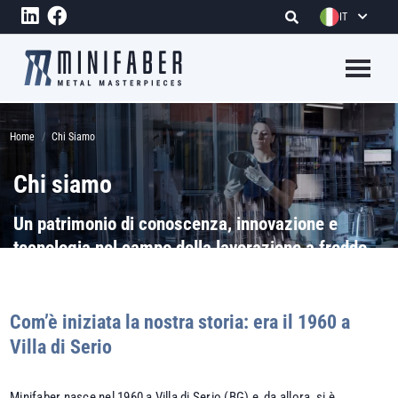
Salta al contenuto principale
IT
Megame
Briciole di pane
Home
Chi Siamo
Chi siamo
Un patrimonio di conoscenza, innovazione e
tecnologia nel campo della lavorazione a freddo
dei metalli che soddisfa ogni esigenza, anche la
più complessa.
Com’è iniziata la nostra storia: era il 1960 a
Villa di Serio
Minifaber nasce nel 1960 a Villa di Serio (BG) e, da allora, si è