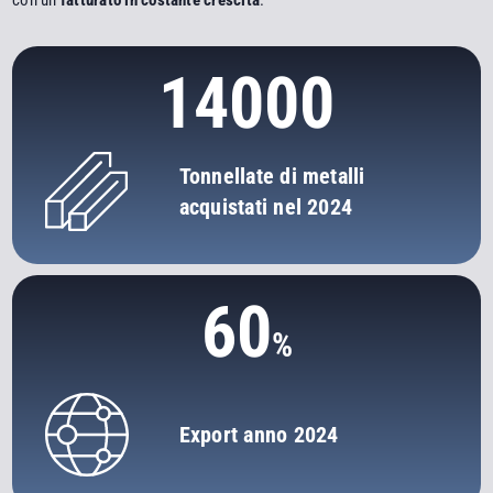
14000
Tonnellate di metalli
acquistati nel 2024
60
Export anno 2024