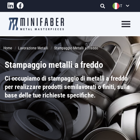
Salta al contenuto principale
IT
Megame
Briciole di pane
Home
Lavorazione Metalli
Stampaggio Metalli a Freddo
Stampaggio metalli a freddo
Ci occupiamo di stampaggio di metalli a freddo
per realizzare prodotti semilavorati o finiti, sulla
base delle tue richieste specifiche.