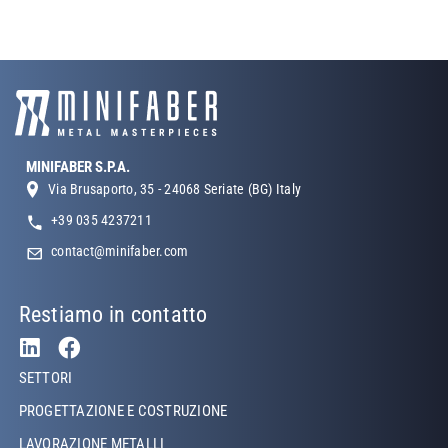
MINIFABER S.P.A.
Via Brusaporto, 35 - 24068 Seriate (BG) Italy
+39 035 4237211
contact@minifaber.com
Restiamo in contatto
Footer Left
SETTORI
PROGETTAZIONE E COSTRUZIONE
LAVORAZIONE METALLI