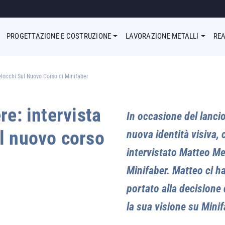
enu Simple
PROGETTAZIONE E COSTRUZIONE
LAVORAZIONE METALLI
REA
elocchi Sul Nuovo Corso di Minifaber
re: intervista
In occasione del lanci
l nuovo corso
nuova identità visiva
intervistato Matteo Me
Minifaber. Matteo ci h
portato alla decisione 
la sua visione su Minif