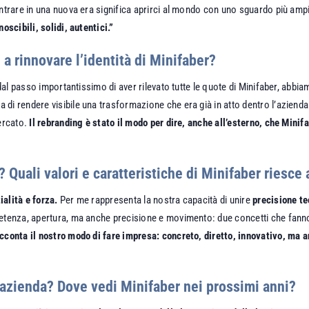
Entrare in una nuova era significa aprirci al mondo con uno sguardo più am
oscibili, solidi, autentici.”
i a rinnovare l’identità di Minifaber?
i dal passo importantissimo di aver rilevato tutte le quote di Minifaber, ab
 di rendere visibile una trasformazione che era già in atto dentro l’aziend
mercato.
Il rebranding è stato il modo per dire, anche all’esterno, che Mini
 Quali valori e caratteristiche di Minifaber riesce
ialità e forza.
Per me rappresenta la nostra capacità di unire
precisione t
petenza, apertura, ma anche precisione e movimento: due concetti che fanno
cconta il nostro modo di fare impresa: concreto, diretto, innovativo, ma 
ll’azienda? Dove vedi Minifaber nei prossimi anni?