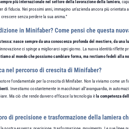
sempre più internazionale nel settore della lavorazione della lamiera
, cap
 di fiducia. Nei prossimi anni, immagino un’azienda ancora più orientata all
 crescere senza perdere la sua anima.”
adizione in Minifaber? Come pensi che questa nuov
 stessa: nasce sempre da una conoscenza profonda del mestiere, da una lu
 l’innovazione ci spinge a migliorarci ogni giorno. La nuova identità riflette
ontiamo al mondo che possiamo cambiare forma, ma restiamo fedeli alla n
a nel percorso di crescita di Minifaber?
otore fondamentale per la crescita di Minifaber. Non la viviamo come un 
ienti
. Investiamo costantemente in macchinari all’avanguardia, in automazio
biare. Ma ciò che rende davvero efficace la tecnologia è
la competenza dell
oro di precisione e trasformazione della lamiera ch
e la nostra essenza: precisione, trasformazione, movimento. Le sue linee p