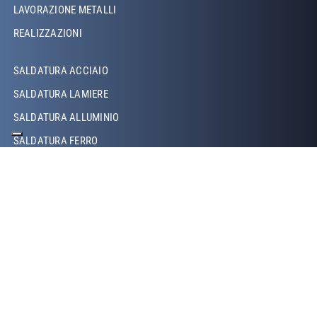
LAVORAZIONE METALLI
REALIZZAZIONI
Footer Left Middle
SALDATURA ACCIAIO
SALDATURA LAMIERE
SALDATURA ALLUMINIO
SALDATURA FERRO
SALDATURA RAME
SALDATURA LASER
SALDATURA TIG
SALDATURA MIG/MAG
SALDATURA ROBOTIZZATA
SALDATURA A PROIEZIONE
SALDATURA A RESISTENZA