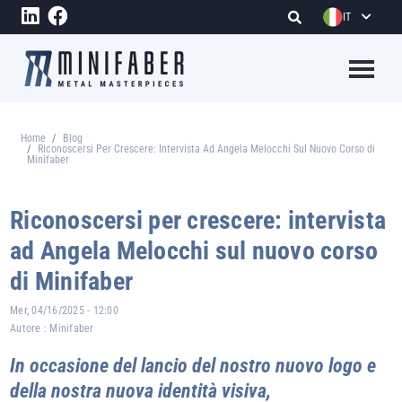
Salta al contenuto principale
IT
Megame
Home
Blog
Briciole di pane
Riconoscersi Per Crescere: Intervista Ad Angela Melocchi Sul Nuovo Corso di
Minifaber
Riconoscersi per crescere: intervista
ad Angela Melocchi sul nuovo corso
di Minifaber
Mer, 04/16/2025 - 12:00
Autore :
Minifaber
In occasione del lancio del nostro nuovo logo e
della nostra nuova identità visiva,