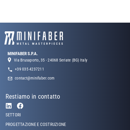
MINIFABER S.P.A.
Via Brusaporto, 35 - 24068 Seriate (BG) Italy
+39 035 4237211
contact@minifaber.com
Restiamo in contatto
Footer Left
SETTORI
PROGETTAZIONE E COSTRUZIONE