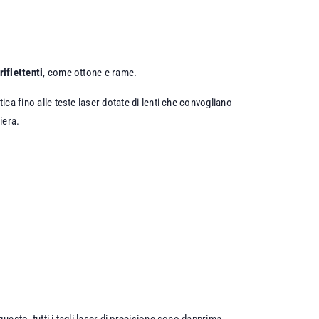
riflettenti
, come ottone e rame.
ica fino alle teste laser dotate di lenti che convogliano
iera.
uesto, tutti i tagli laser di precisione sono dapprima