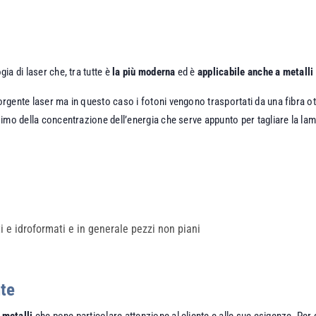
gia di laser che, tra tutte è
la più moderna
ed è
applicabile anche a metalli 
orgente laser ma in questo caso i fotoni vengono trasportati da una fibra ott
ssimo della concentrazione dell’energia che serve appunto per tagliare la lam
ti e idroformati e in generale pezzi non piani
nte
 metalli
che pone particolare attenzione al cliente e alle sue esigenze. Per q