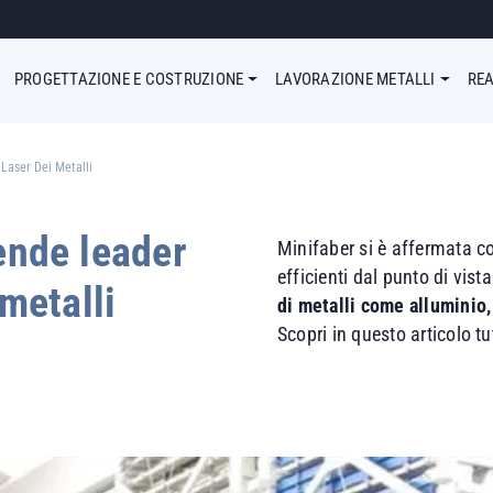
enu Simple
PROGETTAZIONE E COSTRUZIONE
LAVORAZIONE METALLI
REA
 Laser Dei Metalli
iende leader
Minifaber si è affermata co
efficienti dal punto di vist
 metalli
di metalli
come alluminio, 
Scopri in questo articolo tut