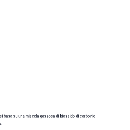
ia si basa su una miscela gassosa di biossido di carbonio
o
.