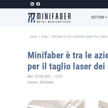
Salta al contenuto principale
Megam
SETTORI
Home
Blog
Minifaber È Tra Le Aziende Leader Per Il Taglio
Briciole di pane
Minifaber è tra le az
per il taglio laser dei
Mer, 10/06/2021 - 12:00
Autore :
Minifaber