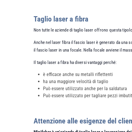
Taglio laser a fibra
Non tutte le aziende di taglio laser offrono questa tipolo
Anche nel laser fibra il fascio laser è generato da una s
il fascio laser in una focale. Nella focale avviene il ma
Il taglio laser a fibra ha diversi vantaggi perché:
è efficace anche su metalli riflettenti
ha una maggiore velocità di taglio
Può essere utilizzato anche per la saldatura
Può essere utilizzato per tagliare pezzi imbuti
Attenzione alle esigenze del clie
Minifaber è un’azienda di
taglio laser e lavorazione dei