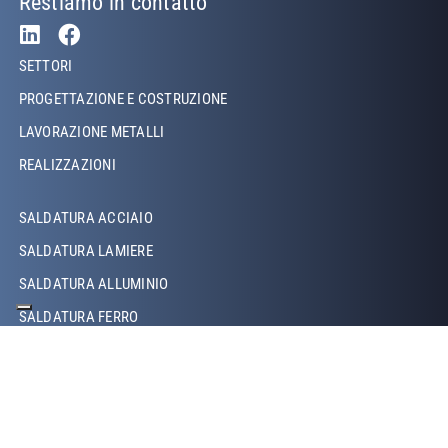
Restiamo in contatto
Footer Left
SETTORI
PROGETTAZIONE E COSTRUZIONE
LAVORAZIONE METALLI
REALIZZAZIONI
Footer Left Middle
SALDATURA ACCIAIO
SALDATURA LAMIERE
SALDATURA ALLUMINIO
SALDATURA FERRO
SALDATURA RAME
SALDATURA LASER
SALDATURA TIG