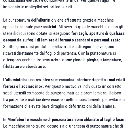
conducibilità elettrica e conduttività termica. Per queste ragioni è
impiegato in molteplici settori industriali.
La punzonatura dell’alluminio viene effettuata grazie a macchine
speciali chiamate
punzonatrici
. Attraverso queste macchine e con gli
utensili di cui sono dotate, si eseguono
fori tagli, aperture di qualsiasi
geometria su fogli di lamiera di formato standard o personalizzato.
Si ottengono cosi prodotti semilavorati e a disegno che vengono
ricavati direttamente dal foglio di partenza. Con la punzonatura si
ottengono anche altre lavorazioni come piccole
pieghe, stampature,
filettature e sbordature.
L'alluminio ha una resistenza meccanica inferiore rispetto i materiali
ferrosi e l’acciaio inox.
Per questo motivo va individuato un corretto
set di utensili composto da punzone matrice e premilamiera. Il gioco
tra punzone e matrice deve essere scelto accuratamente per evitare la
formazione di elevate bave di taglio o deformazioni della lamiera.
In Minifaber le macchine di punzonatura sono abbinate al taglio laser.
Le macchine sono quindi dotate sia di una testa di punzonatura che di