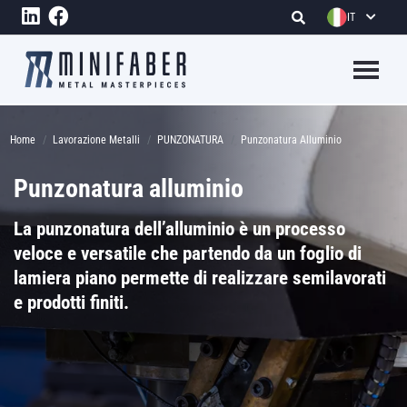
Salta al contenuto principale
IT
Megame
Briciole di pane
Home
Lavorazione Metalli
PUNZONATURA
Punzonatura Alluminio
Punzonatura alluminio
La punzonatura dell’alluminio è un processo
veloce e versatile che partendo da un foglio di
lamiera piano permette di realizzare semilavorati
e prodotti finiti.