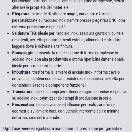
garantendo bordi netti e puliti anche su sagome complesse, senza
alterare le proprietà del materiale.
Piegatura
: permette di ottenere angoli, curvature e forme
personalizzate sull’acciaio inox tramite presse piegatrici CNC, con
estrema precisione e ripetibilità.
Saldatura TIG
: ideale per l’acciaio inox, assicura giunzioni pulite e
resistenti, perfette per componenti estetici, alimentari e strutture
leggere dove è richiesta alta finitura.
Stampaggio
: consente la realizzazione di forme complesse in
acciaio inox, con alta produttività e ottima ripetibilità dimensionale,
ideale per produzioni in serie.
Imbutitura
: trasforma le lamiere di acciaio inox in forme cave o
convesse, mantenendo elevata resistenza meccanica; perfetta per
contenitori, vasche e componenti funzionali.
Tranciatura
: utilizza stampi per ottenere sagome precise e ripetitive
su acciaio inox, ottimizzando i tempi di produzione in serie.
Punzonatura
: tecnica veloce ed efficace per realizzare fori e
geometrie su lamiere inox, con utensili intercambiabili e minima
deformazione del materiale.
Ogni fase viene eseguita con macchinari di precisione per garantire