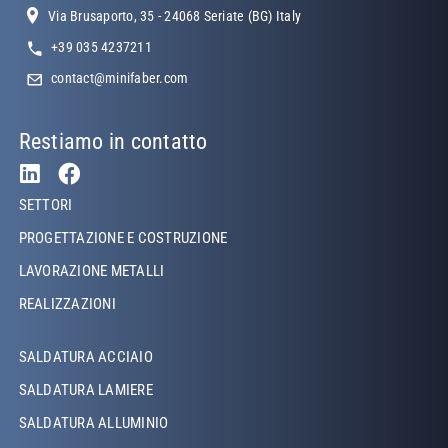
Via Brusaporto, 35 - 24068 Seriate (BG) Italy
+39 035 4237211
contact@minifaber.com
Restiamo in contatto
Footer Left
SETTORI
PROGETTAZIONE E COSTRUZIONE
LAVORAZIONE METALLI
REALIZZAZIONI
Footer Left Middle
SALDATURA ACCIAIO
SALDATURA LAMIERE
SALDATURA ALLUMINIO