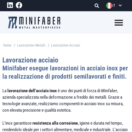
Salta al contenuto principale
IT
Megame
Home
Lavorazione Metalli
Lavorazione Acciaio
Briciole di pane
Lavorazione acciaio
Minifaber esegue lavorazioni in acciaio inox per
la realizzazione di prodotti semilavorati e finiti.
La
lavorazione dell’acciaio inox
è uno dei punti di forza di
Minifaber
,
azienda specializzata nella deformazione a freddo dei metalli. Grazie a
tecnologie avanzate, realizziamo componenti in acciaio inox su misura,
con elevata precisione e qualità estetica.
L’inox garantisce
resistenza alla corrosione
, igiene e durata nel tempo,
rendendolo ideale per i settori alimentare, medicale e industriale. L’acciaio