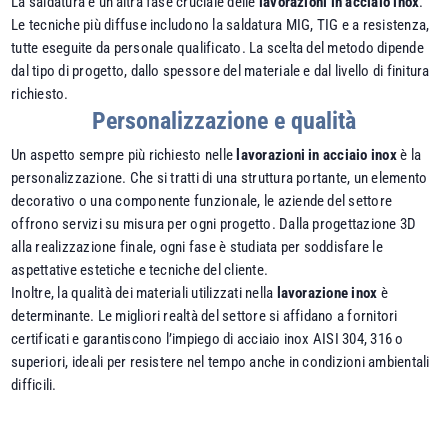
La saldatura è un’altra fase cruciale delle
lavorazioni in acciaio inox
.
Le tecniche più diffuse includono la saldatura MIG, TIG e a resistenza,
tutte eseguite da personale qualificato. La scelta del metodo dipende
dal tipo di progetto, dallo spessore del materiale e dal livello di finitura
richiesto.
Personalizzazione e qualità
Un aspetto sempre più richiesto nelle
lavorazioni in acciaio inox
è la
personalizzazione. Che si tratti di una struttura portante, un elemento
decorativo o una componente funzionale, le aziende del settore
offrono servizi su misura per ogni progetto. Dalla progettazione 3D
alla realizzazione finale, ogni fase è studiata per soddisfare le
aspettative estetiche e tecniche del cliente.
Inoltre, la qualità dei materiali utilizzati nella
lavorazione inox
è
determinante. Le migliori realtà del settore si affidano a fornitori
certificati e garantiscono l’impiego di acciaio inox AISI 304, 316 o
superiori, ideali per resistere nel tempo anche in condizioni ambientali
difficili.