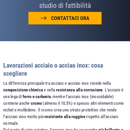
studio di fattibilità
CONTATTACI ORA
Lavorazioni acciaio o acciao inox: cosa
scegliere
La differenza principale tra acciaio e acciaio inox risiede nella
composizione chimica
e nella
resistenza alla corrosione
. L’acciaio è
una lega di
ferro e carbonio
, mentre l’acciaio inox (inossidabile)
contiene anche
cromo
(almeno il 10,5%) e spesso altri elementi come
nichel e molibdeno. Il cromo crea uno strato protettivo che rende
l’acciaio inox molto più
resistente alla ruggine
rispetto all’acciaio
normale.
Dal punto di vista estetico, l’acciaio inox ha un aspetto
più brillante e