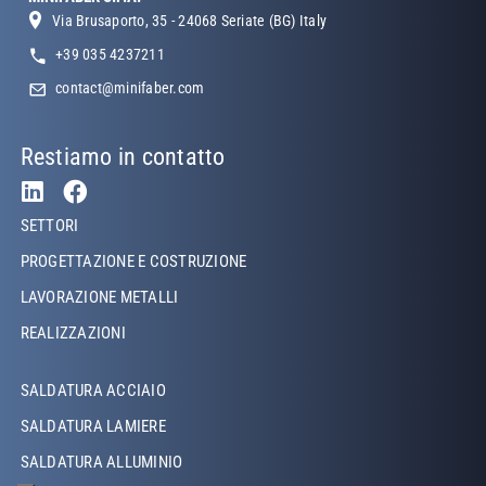
Via Brusaporto, 35 - 24068 Seriate (BG) Italy
+39 035 4237211
contact@minifaber.com
Restiamo in contatto
Footer Left
SETTORI
PROGETTAZIONE E COSTRUZIONE
LAVORAZIONE METALLI
REALIZZAZIONI
Footer Left Middle
SALDATURA ACCIAIO
SALDATURA LAMIERE
SALDATURA ALLUMINIO