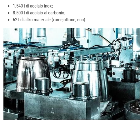
1.540 t di acciaio inox;
8.500 t di acciaio al carbonio;
62 t di altro materiale (rame,ottone, ecc).