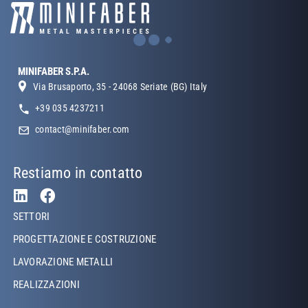
MINIFABER S.P.A.
Via Brusaporto, 35 - 24068 Seriate (BG) Italy
+39 035 4237211
contact@minifaber.com
Restiamo in contatto
Footer Left
SETTORI
PROGETTAZIONE E COSTRUZIONE
LAVORAZIONE METALLI
REALIZZAZIONI
Footer Left Middle
SALDATURA ACCIAIO