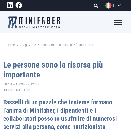
Salta al contenuto principale
IT
Megame
Home
Blog
Le Persone Sono La Risorsa Più Importante
Briciole di pane
Le persone sono la risorsa più
importante
Mar, 05/31/2022 - 12:00
Autore :
Minifaber
Tasselli di un puzzle che insieme formano
l’anima di Minifaber, i dipendenti e i
collaboratori possono usufruire di numerosi
servizi alla persona, come nutrizionista,