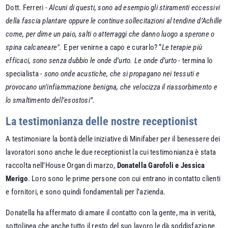
Dott. Ferreri -
Alcuni di questi, sono ad esempio gli stiramenti eccessivi
della fascia plantare oppure le continue sollecitazioni al tendine d’Achille
come, per dirne un paio, salti o atterraggi che danno luogo a sperone o
spina calcaneare".
E per venirne a capo e curarlo? “
Le terapie più
efficaci, sono senza dubbio le onde d’urto. Le onde d’urto -
termina lo
specialista
- sono onde acustiche, che si propagano nei tessuti e
provocano un’infiammazione benigna, che velocizza il riassorbimento e
lo smaltimento dell’esostosi”.
La testimonianza delle nostre receptionist
A testimoniare la bontà delle iniziative di Minifaber per il benessere dei
lavoratori sono anche le due receptionist la cui testimonianza è stata
raccolta nell’House Organ di marzo,
Donatella Garofoli e Jessica
Merigo
. Loro sono le prime persone con cui entrano in contatto clienti
e fornitori, e sono quindi fondamentali per l’azienda.
Donatella ha affermato di amare il contatto con la gente, ma in verità,
sottolinea che anche tutto il resto del suo lavoro le dà soddisfazione.