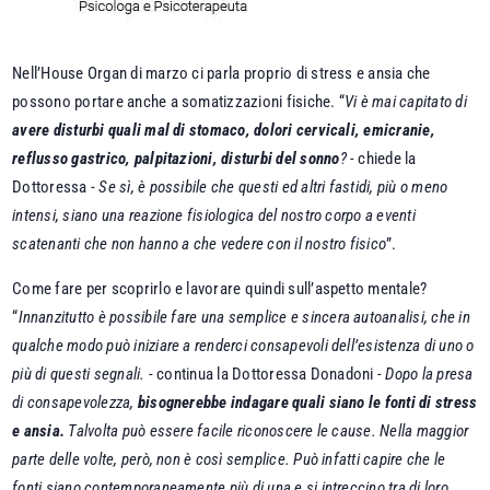
Nell’House Organ di marzo ci parla proprio di stress e ansia che
possono portare anche a somatizzazioni fisiche. “
Vi è mai capitato di
avere disturbi quali mal di stomaco, dolori cervicali, emicranie,
reflusso gastrico, palpitazioni, disturbi del sonno
? -
chiede la
Dottoressa -
Se sì, è possibile che questi ed altri fastidi, più o meno
intensi, siano una reazione fisiologica del nostro corpo a eventi
scatenanti che non hanno a che vedere con il nostro fisico
”.
Come fare per scoprirlo e lavorare quindi sull’aspetto mentale?
“
Innanzitutto è possibile fare una semplice e sincera autoanalisi, che in
qualche modo può iniziare a renderci consapevoli dell’esistenza di uno o
più di questi segnali.
- continua la Dottoressa Donadoni -
Dopo la presa
di consapevolezza,
bisognerebbe indagare quali siano le fonti di stress
e ansia.
Talvolta può essere facile riconoscere le cause. Nella maggior
parte delle volte, però, non è così semplice. Può infatti capire che le
fonti siano contemporaneamente più di una e si intreccino tra di loro,